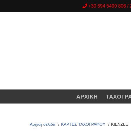
+30 694 5490 806 
Μεταπηδήστε
στο
περιεχόμενο
ΑΡΧΙΚΗ
ΤΑΧΟΓΡ
Αρχική σελίδα
\
ΚΑΡΤΕΣ ΤΑΧΟΓΡΑΦΟΥ
\
KIENZLE