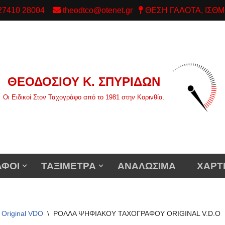
/ 27410 28004
theodtco@otenet.gr
ΘΕΣΗ ΓΑΛΟΤΑ, ΙΣΘΜ
ΘΕΟΔΟΣΙΟΥ Κ. ΣΠΥΡΙΔΩΝ
Οι Ειδικοί Στον Ταχογράφο από το 1981 στην Κορινθία.
ΑΦΟΙ
ΤΑΞΙΜΕΤΡΑ
ΑΝΑΛΩΣΙΜΑ
ΧΑΡΤ
Original VDO
\
ΡΟΛΛΑ ΨΗΦΙΑΚΟΥ ΤΑΧΟΓΡΑΦΟΥ ORIGINAL V.D.O