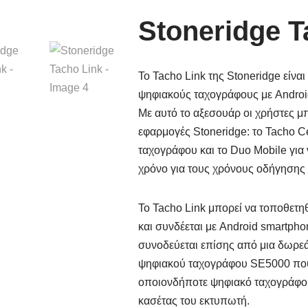
Stoneridge T
Το Tacho Link της Stoneridge είνα
ψηφιακούς ταχογράφους με Androi
Με αυτό το αξεσουάρ οι χρήστες 
εφαρμογές Stoneridge: το Tacho 
ταχογράφου και το Duo Mobile για
χρόνο για τους χρόνους οδήγησης 
Το Tacho Link μπορεί να τοποθετη
και συνδέεται με Android smartpho
συνοδεύεται επίσης από μια δωρε
ψηφιακού ταχογράφου
SE5000
που
οποιονδήποτε ψηφιακό ταχογράφο 
κασέτας του εκτυπωτή.