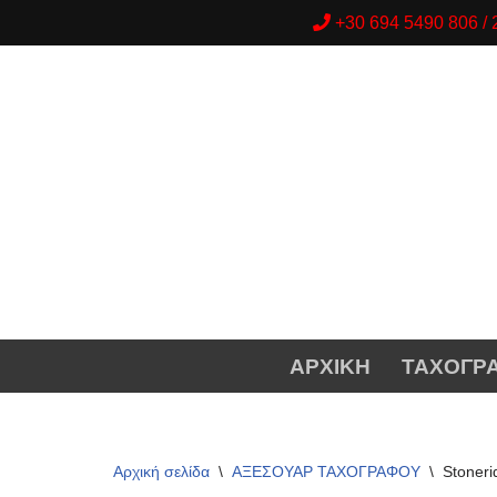
+30 694 5490 806 
Μεταπηδήστε
στο
περιεχόμενο
ΑΡΧΙΚΗ
ΤΑΧΟΓΡ
Αρχική σελίδα
\
ΑΞΕΣΟΥΑΡ ΤΑΧΟΓΡΑΦΟΥ
\
Stoneri