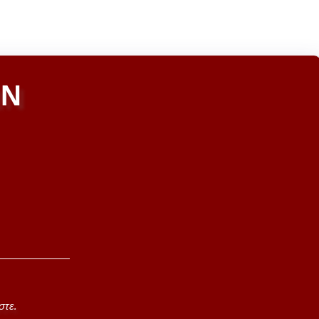
ΩΝ
στε.