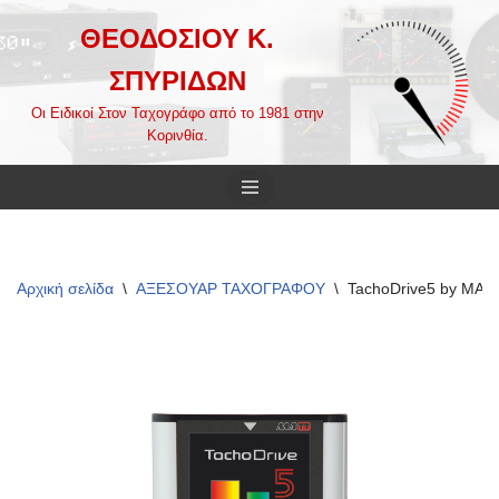
ΘΕΟΔΟΣΙΟΥ Κ.
Μεταπηδήστε
ΣΠΥΡΙΔΩΝ
στο
περιεχόμενο
Οι Ειδικοί Στον Ταχογράφο από το 1981 στην
Κορινθία.
Αρχική σελίδα
\
ΑΞΕΣΟΥΑΡ ΤΑΧΟΓΡΑΦΟΥ
\
TachoDrive5 by MAT